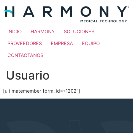
INICIO
HARMONY
SOLUCIONES
PROVEEDORES
EMPRESA
EQUIPO
CONTACTANOS
Usuario
[ultimatemember form_id=»1202″]